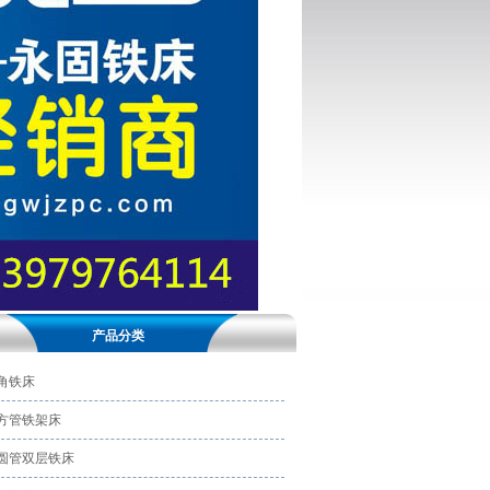
产品分类
角铁床
方管铁架床
圆管双层铁床