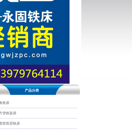
产品分类
角铁床
方管铁架床
圆管双层铁床