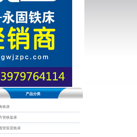
产品分类
角铁床
方管铁架床
圆管双层铁床