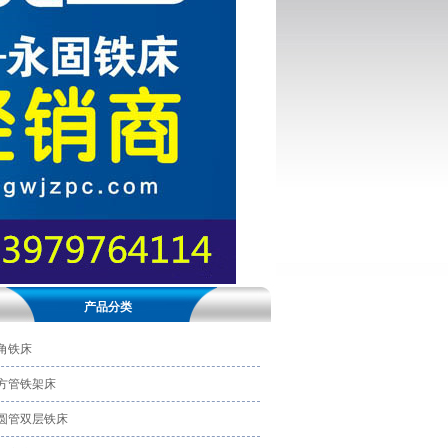
产品分类
角铁床
方管铁架床
圆管双层铁床